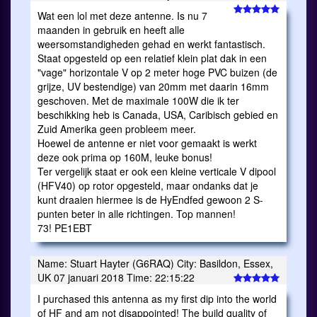
Wat een lol met deze antenne. Is nu 7
maanden in gebruik en heeft alle
weersomstandigheden gehad en werkt fantastisch.
Staat opgesteld op een relatief klein plat dak in een
"vage" horizontale V op 2 meter hoge PVC buizen (de
grijze, UV bestendige) van 20mm met daarin 16mm
geschoven. Met de maximale 100W die ik ter
beschikking heb is Canada, USA, Caribisch gebied en
Zuid Amerika geen probleem meer.
Hoewel de antenne er niet voor gemaakt is werkt
deze ook prima op 160M, leuke bonus!
Ter vergelijk staat er ook een kleine verticale V dipool
(HFV40) op rotor opgesteld, maar ondanks dat je
kunt draaien hiermee is de HyEndfed gewoon 2 S-
punten beter in alle richtingen. Top mannen!
73! PE1EBT
Name: Stuart Hayter (G6RAQ) City: Basildon, Essex,
UK 07 januari 2018 Time: 22:15:22
I purchased this antenna as my first dip into the world
of HF and am not disappointed! The build quality of