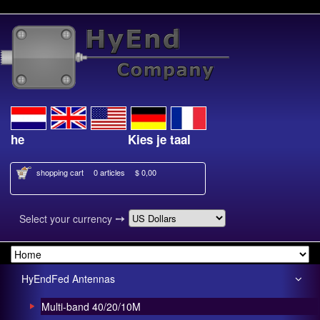
Kies je taal
shopping cart
0 articles
$ 0,00
➙
Select your currency
HyEndFed Antennas
Multi-band 40/20/10M